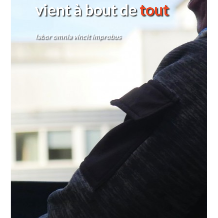
vient à bout de
tout
labor omnia vincit improbus